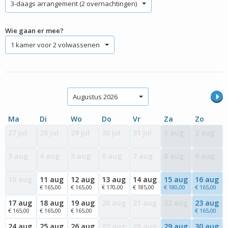
3-daags arrangement (2 overnachtingen)
Wie gaan er mee?
1 kamer voor 2 volwassenen
Augustus 2026
Ma
Di
Wo
Do
Vr
Za
Zo
27 jul
28 jul
29 jul
30 jul
31 jul
1 aug
2 aug
3 aug
4 aug
5 aug
6 aug
7 aug
8 aug
9 aug
10 aug
11 aug
12 aug
13 aug
14 aug
15 aug
16 aug
€ 165,00
€ 165,00
€ 170,00
€ 185,00
€ 180,00
€ 165,00
17 aug
18 aug
19 aug
20 aug
21 aug
22 aug
23 aug
€ 165,00
€ 165,00
€ 165,00
€ 165,00
24 aug
25 aug
26 aug
27 aug
28 aug
29 aug
30 aug