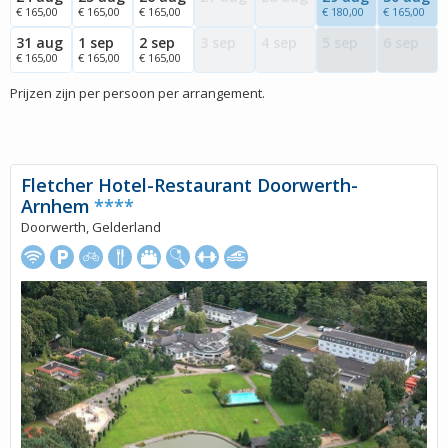
€ 165,00
€ 165,00
€ 165,00
€ 180,00
€ 165,00
31 aug
1 sep
2 sep
3 sep
4 sep
5 sep
6 sep
€ 165,00
€ 165,00
€ 165,00
Prijzen zijn per persoon per arrangement.
Fletcher Hotel-Restaurant Doorwerth-
Arnhem
****
Doorwerth, Gelderland