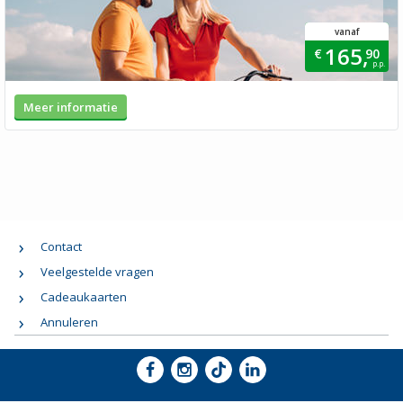
vanaf
165,
€
90
p.p.
Meer informatie
Contact
Veelgestelde vragen
Cadeaukaarten
Annuleren