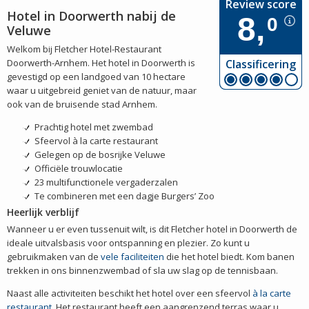
Review score
Hotel in Doorwerth nabij de
8,
0
Veluwe
Welkom bij Fletcher Hotel-Restaurant
Doorwerth-Arnhem. Het hotel in Doorwerth is
Classificering
gevestigd op een landgoed van 10 hectare
waar u uitgebreid geniet van de natuur, maar
ook van de bruisende stad Arnhem.
Prachtig hotel met zwembad
Sfeervol à la carte restaurant
Gelegen op de bosrijke Veluwe
Officiële trouwlocatie
23 multifunctionele vergaderzalen
Te combineren met een dagje Burgers’ Zoo
Heerlijk verblijf
Wanneer u er even tussenuit wilt, is dit Fletcher hotel in Doorwerth de
ideale uitvalsbasis voor ontspanning en plezier. Zo kunt u
gebruikmaken van de
vele faciliteiten
die het hotel biedt. Kom banen
trekken in ons binnenzwembad of sla uw slag op de tennisbaan.
Naast alle activiteiten beschikt het hotel over een sfeervol
à la carte
restaurant
. Het restaurant heeft een aangrenzend terras waar u