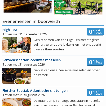
Evenementen in Doorwerth
High Tea
01
mrt
2025
Tot en met 31 december 2026
Geniet samen van een High Tea met etagères
vol hartige en zoete lekkernijen met onbeperkt
diverse thee soorten.
Seizoensspecial: Zeeuwse mosselen
01
jul
2026
Tot en met 31 augustus 2026
Geniet van onze Zeeuwse mosselen en proef
de zomer!
Fletcher Special: Atlantische sliptongen
01
jul
2026
Tot en met 31 augustus 2026
De maanden juli en augustus staan in het teken
van onze nieuwe zomerse Fletcher special!