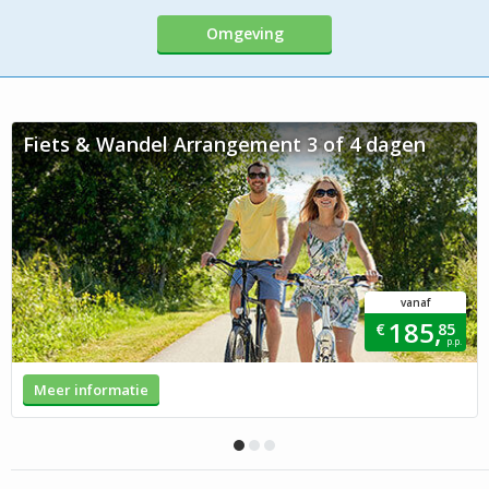
Omgeving
Fiets & Wandel Arrangement 3 of 4 dagen
vanaf
185,
€
85
p.p.
Meer informatie